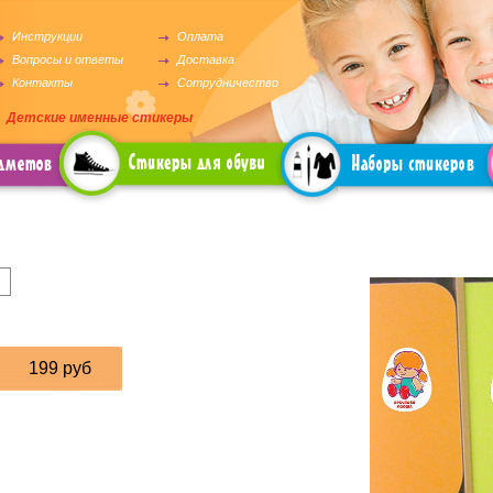
Инструкции
Оплата
Вопросы и ответы
Доставка
Контакты
Сотрудничество
Детские именные стикеры
Стикеры для обуви
Наборы стикеров
П
199 руб