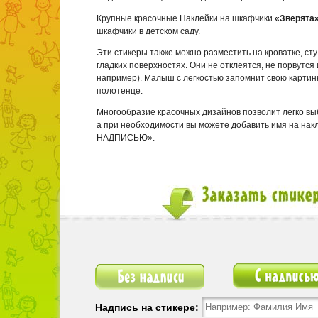
Крупные красочные Наклейки на шкафчики
«Зверята
шкафчики в детском саду.
Эти стикеры также можно разместить на кроватке, сту
гладких поверхностях. Они не отклеятся, не порвутся 
например). Малыш с легкостью запомнит свою картин
полотенце.
Многообразие красочных дизайнов позволит легко выб
а при необходимости вы можете добавить имя на накл
НАДПИСЬЮ».
Без надписи
С надписью
Надпись на стикере: