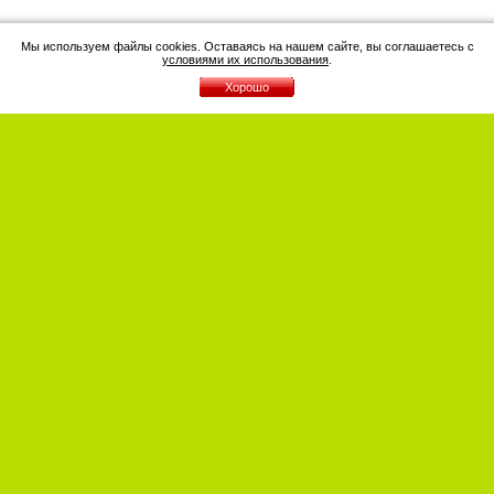
Мы используем файлы cookies. Оставаясь на нашем сайте, вы соглашаетесь с
условиями их использования
.
Хорошо
Отзывы
Галерея стикеров
Инструкции
Оплата
Доставка
Контакты
Политика
Блог
конфиденциальности
Москва 2010-2026 © Все права защищены. При
использовании материалов сайта индексируемая
ссылка на Kidlabel.ru обязательна. ООО «Кидлейбл»
ИНН
7715430188
ОГРН
1147746456142